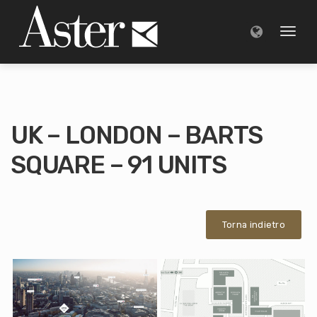
Toggl
naviga
UK – LONDON – BARTS
SQUARE – 91 UNITS
Torna indietro