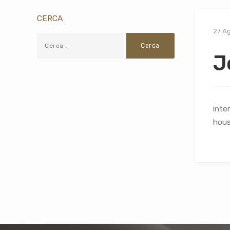
CERCA
27 A
J
inte
hous